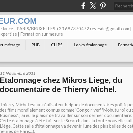
EUR.COM
ree lance - PARIS/BRUXELLES +33 687370472 revesde@gmail.com |
'expertise | Formation sur mesure
rt métrage
PUB
CLIPS
Looks étalonnage
Formati
11 Novembre 2011
Etalonnage chez Mikros Liege, du
documentaire de Thierry Michel.
Thierry Michel est un réalisateur belgue de documentaires politique
des films mondialement connus comme 'Congo river', 'Mobutu roi du z
Business', j ai eu le plaisir de travailler sur son dernier documentaire:
Cette étalonnage à été fait sur le Srcatch dans la toute nouvelle sal
Liége. Cette salle d'étalonnage va devenir l'une des plus belles de cett
heures de Paris...).