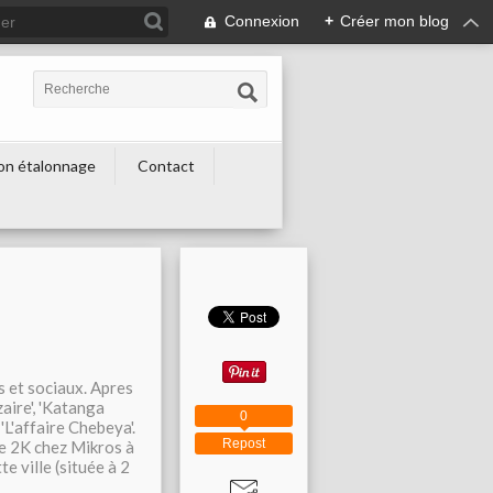
Connexion
+
Créer mon blog
on étalonnage
Contact
s et sociaux. Apres
aire', 'Katanga
0
 'L'affaire Chebeya'.
Repost
le 2K chez Mikros à
e ville (située à 2