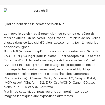
Quoi de neuf dans le scratch version 6 ?
La nouvelle version du Scratch vient de sortir
en ce début de
mois de Juillet. Un nouveau Logo Orange….et plein de nouvelles
choses dans ce Logiciel d’étalonnage/conformation. En voici les
principales lignes….
Scratch 6 (Version complète – a ne pas confondre avec Scratch
LAB
- outil plus léger pour le plateau ) est accepté sur Pc et Mac.
En terme d’outil de conformation, scratch accepte les XML
et
l'AAF de Final cut
-
prenant en charge les principaux effets de
montage tel les fondus, vari-speed, recadrage et Flip Flop.
Il
supporte aussi ne nombreux codecs Natif des cameréras
Phantom (.cine) , Cinema DNG , Panasonic P2, Sony XDCAM,
.MOV et .AVI (Cinéform Si2, DPX-C) , AVCHD, Canon 5D….et
biensur La RED et ARRI.(arriraw).
A la fin de cette video, nous voyons comment mixer deux
imagess identiques aux expositions differentes....