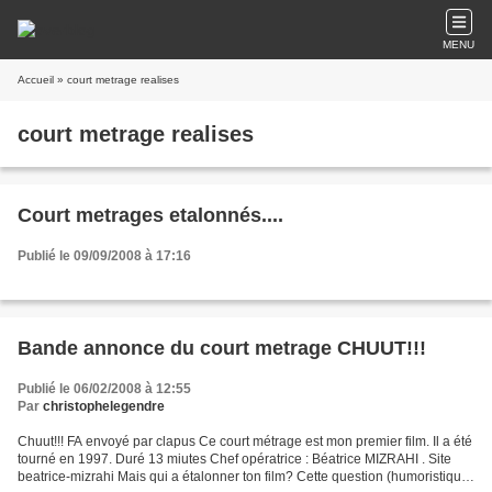
MENU
Accueil
» court metrage realises
court metrage realises
Court metrages etalonnés....
Publié le 09/09/2008 à 17:16
Bande annonce du court metrage CHUUT!!!
Publié le 06/02/2008 à 12:55
Par
christophelegendre
Chuut!!! FA envoyé par clapus Ce court métrage est mon premier film. Il a été
tourné en 1997. Duré 13 miutes Chef opératrice : Béatrice MIZRAHI . Site
beatrice-mizrahi Mais qui a étalonner ton film? Cette question (humoristique,