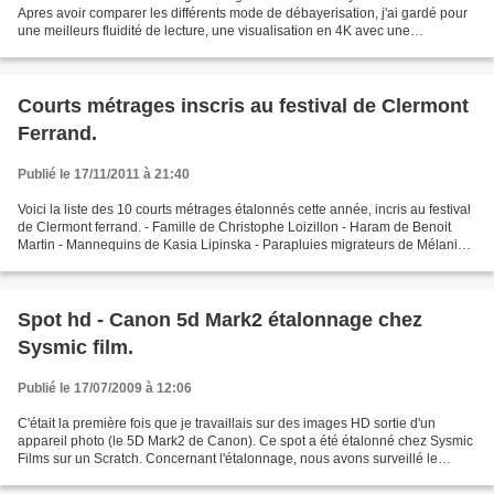
Apres avoir comparer les différents mode de débayerisation, j'ai gardé pour
une meilleurs fluidité de lecture, une visualisation en 4K avec une
débayerisation en 1/4 de résolution....
Courts métrages inscris au festival de Clermont
Ferrand.
Publié le 17/11/2011 à 21:40
Voici la liste des 10 courts métrages étalonnés cette année, incris au festival
de Clermont ferrand. - Famille de Christophe Loizillon - Haram de Benoit
Martin - Mannequins de Kasia Lipinska - Parapluies migrateurs de Mélanie
Laleu - La part disponible...
Spot hd - Canon 5d Mark2 étalonnage chez
Sysmic film.
Publié le 17/07/2009 à 12:06
C'était la première fois que je travaillais sur des images HD sortie d'un
appareil photo (le 5D Mark2 de Canon). Ce spot a été étalonné chez Sysmic
Films sur un Scratch. Concernant l'étalonnage, nous avons surveillé le
contraste et la saturation des couleurs.......