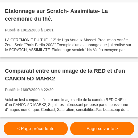
Etalonnage sur Scratch- Assimilate- La
ceremonie du thé.
Publié le 10/12/2008 à 14:01
LA CEREMONIE DU THE - 12' de Ugo Vouaux-Massel. Production Année
Zero. Serie "Paris Berlin 2008" Exemple d'un etalonnage que j ai réalisé sur
le SCRATCH, ASSIMILATE. Etalonnage scratch 1bis Vidéo envoyée par
clapus Deux petites remarques: - Sur le deuxieme...
Comparatif entre une image de la RED et d'un
CANON 5D MARK2
Publié le 16/07/2009 à 22:29
Voici un test comparatif entre une image sortie de la caméra RED ONE et
d'un CANON 5D MARK2; Sujet très intéressant proposé par un passionné
d'images numérique. Contrast, Saturation, sensibilité...Pas beaucoup de
point commun entre ces deux capteurs....
< Page précédente
Page suivante >