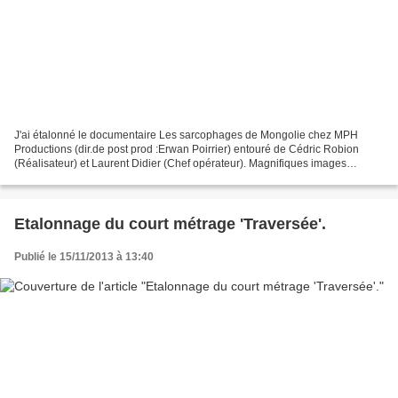
J'ai étalonné le documentaire Les sarcophages de Mongolie chez MPH
Productions (dir.de post prod :Erwan Poirrier) entouré de Cédric Robion
(Réalisateur) et Laurent Didier (Chef opérateur). Magnifiques images
aeriennes et sujet passionnant... Un doc comme...
Etalonnage du court métrage 'Traversée'.
Publié le 15/11/2013 à 13:40