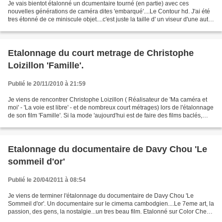
Je vais bientot étalonné un dcumentaire tourné (en partie) avec ces
nouvelles générations de caméra dites 'embarqué'....Le Contour hd. J'ai été
tres étonné de ce miniscule objet....c'est juste la taille d' un viseur d'une autre
camera....qui enregistre...
Etalonnage du court metrage de Christophe
Loizillon 'Famille'.
Publié le 20/11/2010 à 21:59
Je viens de rencontrer Christophe Loizillon ( Réalisateur de 'Ma caméra et
moi' - 'La voie est libre' - et de nombreux court métrages) lors de l'étalonnage
de son film 'Famille'. Si la mode 'aujourd'hui est de faire des films baclés,
fauchés, avec un...
Etalonnage du documentaire de Davy Chou 'Le
sommeil d'or'
Publié le 20/04/2011 à 08:54
Je viens de terminer l'étalonnage du documentaire de Davy Chou 'Le
Sommeil d'or'. Un documentaire sur le cimema cambodgien....Le 7eme art, la
passion, des gens, la nostalgie...un tres beau film. Etalonné sur Color Chez
MPH Production.90'. Le sommeil d'or...