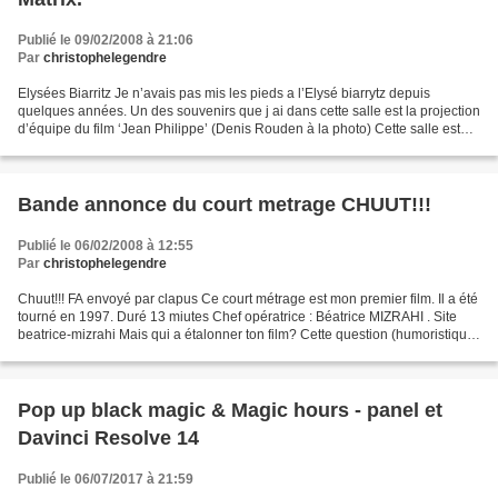
Publié le 09/02/2008 à 21:06
Par
christophelegendre
Elysées Biarritz Je n’avais pas mis les pieds a l’Elysé biarrytz depuis
quelques années. Un des souvenirs que j ai dans cette salle est la projection
d’équipe du film ‘Jean Philippe’ (Denis Rouden à la photo) Cette salle est
aujourd’hui, l’une des belles...
Bande annonce du court metrage CHUUT!!!
Publié le 06/02/2008 à 12:55
Par
christophelegendre
Chuut!!! FA envoyé par clapus Ce court métrage est mon premier film. Il a été
tourné en 1997. Duré 13 miutes Chef opératrice : Béatrice MIZRAHI . Site
beatrice-mizrahi Mais qui a étalonner ton film? Cette question (humoristique,
car j ai travaillé pendant...
Pop up black magic & Magic hours - panel et
Davinci Resolve 14
Publié le 06/07/2017 à 21:59