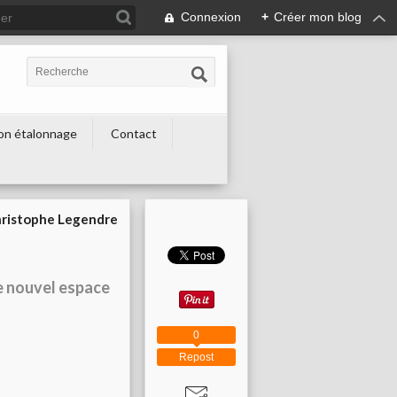
Connexion
+
Créer mon blog
on étalonnage
Contact
hristophe Legendre
e nouvel espace
0
Repost