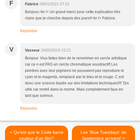
F
Fabrice
08/01/2021 07:01
Bonjour,<br /> Un grand merci pour cette explication très
claire que je cherche depuis des jours!!<br /> Fabrice.
Répondre
V
Vasseur
26/05/2018 15:21
Bonjour. Vius faites bien de le renommer en cercle artistique
car ce n est PAS un cercle chromatique soustractif! Les
peintres avec leur pigmens ne pouvaient pas reproduire le
cyan et le magenta, remplacé par le bleu et le rouge. C est
donc une science basée sur des limitations techniques!!!! Tjrs
utile car rentré dans la norme. Mais completement faux en
tant que science.
Répondre
< Qu'est que le Code barre
Les 'Blue Tuesdays' de
couleur d'un film?
Septembre arrivent! >