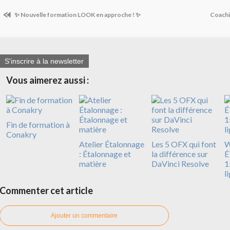
✨ Nouvelle formation LOOK en approche ! ✨
Coachi
S'inscrire à la newsletter
Vous aimerez aussi :
Fin de formation à
Conakry
Atelier Étalonnage
Les 5 OFX qui font
: Étalonnage et
la différence sur
É
matière
DaVinci Resolve
1
l
Commenter cet article
Ajouter un commentaire