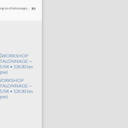
ng en étalonnage...
WORKSHOP
TALONNAGE —
5/04 • 12h30 (en
igne)