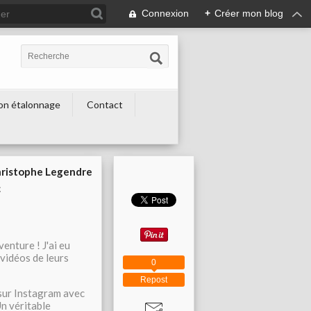
Connexion
+
Créer mon blog
on étalonnage
Contact
hristophe Legendre
c
enture ! J'ai eu
 vidéos de leurs
0
Repost
 sur Instagram avec
n véritable