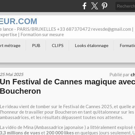
EUR.COM
ree lance - PARIS/BRUXELLES +33 687370472 revesde@gmail.com |
'expertise | Formation sur mesure
rt métrage
PUB
CLIPS
Looks étalonnage
Formati
25 Mai 2025
Publié par
c
Un Festival de Cannes magique ave
Boucheron
Le rideau vient de tomber sur le Festival de Cannes 2025, et quelle av
l'honneur de travailler pour Boucheron en tant qu'étalonneur sur les
ambassadrices, et les résultats dépassent toutes nos attentes.
La vidéo de Mina (Ambassadrice japonaise ) a littéralement explosé
3,3 millions de vues
et
200 000 likes
en quelques jours seulement. U