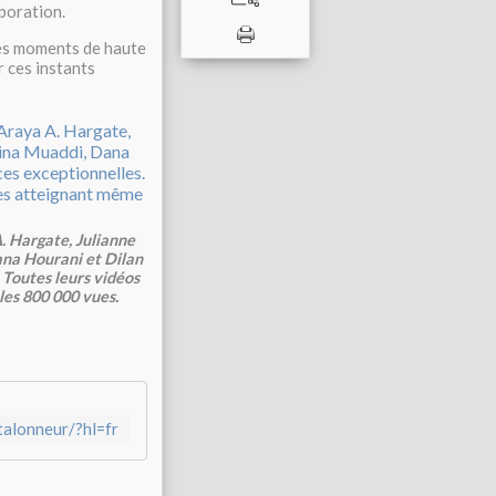
boration.
ces moments de haute
r ces instants
. Hargate, Julianne
na Hourani et Dilan
 Toutes leurs vidéos
les 800 000 vues.
talonneur/?hl=fr